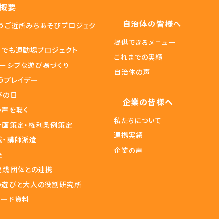
概要
自治体の皆様へ
ょうご近所みちあそびプロジェク
提供できるメニュー
こでも運動場プロジェクト
これまでの実績
ルーシブな遊び場づくり
自治体の声
うプレイデー
びの日
企業の皆様へ
の声を聴く
私たちについて
計画策定・権利条例策定
連携実績
成・講師派遣
企業の声
座
実践団体との連携
の遊びと大人の役割研究所
ロード資料