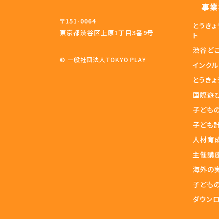
事業
〒151-0064
とうき
東京都渋谷区上原1丁目3番9号
ト
渋谷ど
© 一般社団法人TOKYO PLAY
インク
とうきょ
国際遊
子ども
子ども
人材育
主催講
海外の
子ども
ダウン