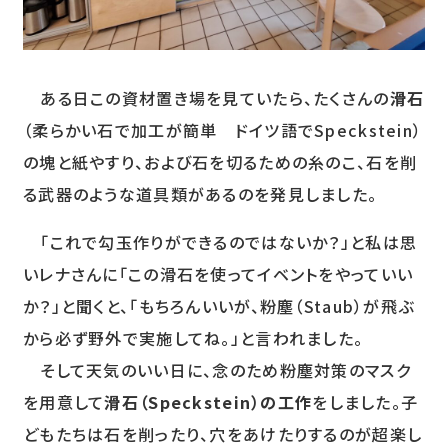
ある日この資材置き場を見ていたら、たくさんの
滑石
（柔らかい石で加工が簡単 ドイツ語でSpeckstein）
の塊と紙やすり、および石を切るための糸のこ、石を削
る武器のような道具類があるのを発見しました。
「これで勾玉作りができるのではないか？」と私は思
いレナさんに「この滑石を使ってイベントをやっていい
か？」と聞くと、「もちろんいいが、粉塵（Staub）が飛ぶ
から必ず野外で実施してね。」と言われました。
そして天気のいい日に、念のため粉塵対策のマスク
を用意して
滑石（Speckstein）の工作
をしました。子
どもたちは石を削ったり、穴をあけたりするのが超楽し