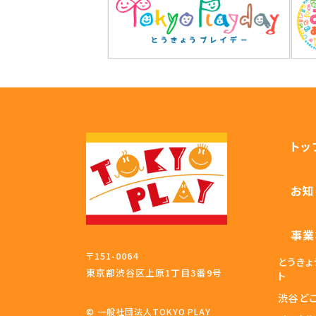
トッ
お知
事業
〒151-0064
とうき
東京都渋谷区上原1丁目3番9号
ト
渋谷ど
© 一般社団法人TOKYO PLAY